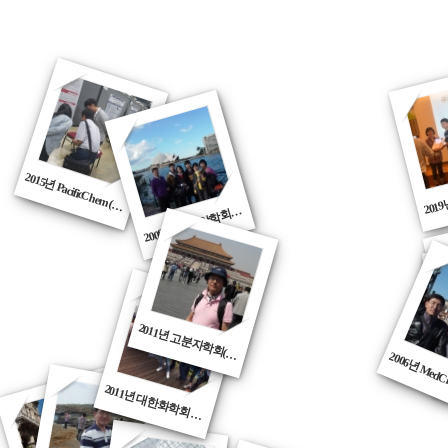
2015년
PacificC
hem
와
이
008
년
호
주
암
학
드
(하
)
2
시
니)
회(
2011년
고
분
자
학
회
경
(북
)
2
01
년 E
C-I
C 20
V E
C Internation
mpos
m o
Medici
Ch
mistry
아
2011년
대
한
화
학
회
주
제
도