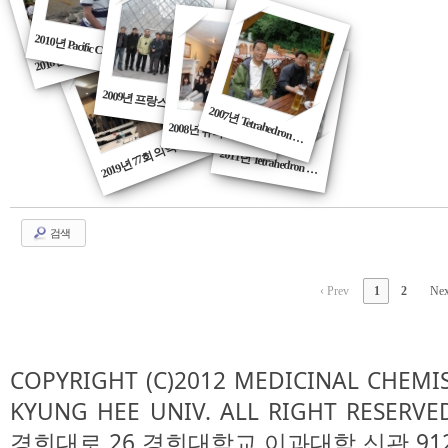
2
냐): 2018.09.02-06.
M
2010년 Pacific Chem 학회(하와이)
2009년 프랑스 파리
019
년 77
회
의
약
분
과
회(
대
구
D
M
GI
2007년
Tetrahedron Sym
posium
(독
일
/베
를
린
)
2008년 유타대학 방문(Salt Lake City)
2
학
F)
화
2011년 Tetrahedron Symposium (스페인_바르셀로나)
검색
‹ Prev
1
2
Nex
COPYRIGHT (C)2012 MEDICINAL CHEMI
KYUNG HEE UNIV. ALL RIGHT RESE
경희대로 26 경희대학교 이과대학 신관 912호/ TEL