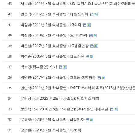
서보배(2011년 8월 석사졸업): KIST학연/ UST 박사-브릿지바이오테
43
변준석(2016년 2월 석사졸업): CJ 헬쓰케어
42
박항아(2011년 2월 석사졸업): LG화학
41
박진영(2013년 2월 석사졸업): (전)LG화학
40
박은별(2017년 2월 석사졸업): LG생활건강
39
박성준(2006년 8월 석사졸업): 셀트리온
38
박보경(학부졸업): 약사
37
박병연(2017년 2월 석사졸업): 코오롱 생명과학
36
민민식(2011년 2월 학부졸업): KAIST 박사학위 취득(2016년 2월):
35
문창상박사(2025년 2월 박사졸업): 레오켐스 대표
34
문종택박사(2010년 8월 박사졸업): (주)가온인터내셔널
33
문윤형(2020년 2월 석사졸업): 삼성전자
32
문광현(2023년 2월 석사졸업): LG화학
31