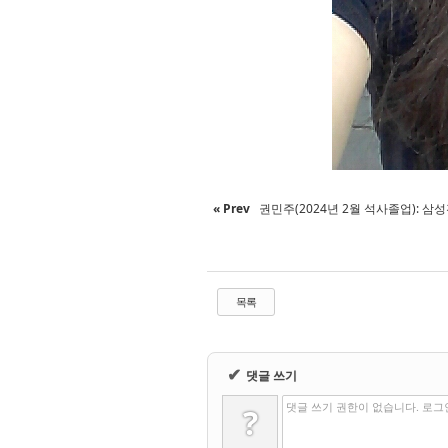
« Prev
권민주(2024년 2월 석사졸업): 삼
목록
✔
댓글 쓰기
댓글 쓰기 권한이 없습니다. 로그
?