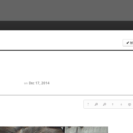
Skip to content
뷰
✔
Dec 17, 2014
on
?