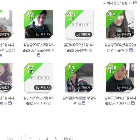
과 박사졸업): 삼성
[0]
Jan
May
Nov
31
25
27
698
88830
47674
72251
No Image
관리자
by
관리자
by
관리자
by
관리자
년 2월 석사
김광종(2017년 2월 석사
김근태(2022년 2월 석사
김남경(2020년8월졸업):
롱인더스트리
졸업): LG디스플레이
졸업): 삼성전자
(주)한국콜마
[0]
[0]
[0]
Jan
Jul
Apr
05
14
15
061
17971
93267
80805
No Image
관리자
by
관리자
by
관리자
by
관리자
년 2월 석사
김민지(2024년 2월 석사
김보람(학부졸업): 부광약
김석규(2019년 2월 석사
화학
졸업): 삼성전자
품
졸업): 삼진제약
[0]
[0]
[0]
[0]
‹ Prev
1
2
3
4
5
Next ›