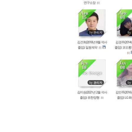
연구소장
[0]
Apr
Apr
15
03
81273
86
by
관리자
by
김건희(2018년 8월 석사
김경주(2014
졸업): 일동제약
졸업): 코오
[0]
[0]
Jun
Jan
18
08
62312
86
No Image
by
관리자
by
김미송(2021년 2월 석사
김민주(2016
졸업): 유한양행
졸업): LG 
[0]