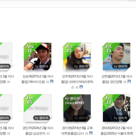
Apr
Jul
Jul
11
13
13
716
86851
90752
91178
mage
관리자
by
관리자
by
관리자
by
관리자
년 2월 석사
강승묵(2015년 2월 석사
강주희(2013년 8월 석사
강한별(2012년 2월 석사
인양행
졸업): SK바이오팜
졸업): 프레이저테라퓨틱
졸업): 경인양행
[0]
[0]
[0]
스
[0]
Jan
Dec
Jul
by
관리자
05
17
13
935
17376
Views
87197
90703
mage
No Image
관리자
by
관리자
by
관리자
by
관리자
년 2월 석사
권민주(2024년 2월 석사
권지현(2014년 8월 교육
권태희(2012년 2월 석사
한양행
졸업): 삼성전자
대학원졸업):교사
졸업/2020년 서울대 화학
[0]
[0]
[0]