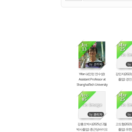
Jul
May
13
25
88571
47
No I
by
관리자
by
Yifan Li(인턴 연수생):
강민지(2022
Assistant Professor at
졸업): 경
ShanghaiTech University
[0]
Aug
May
05
25
4893
45
No Image
No I
by
관리자
by
강흥모박사(2025년 2월
고도형(2022
박사졸업): 종근당바이오
졸업): 유