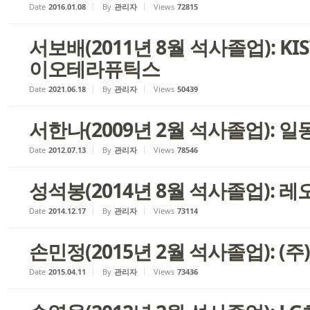
Date
2016.01.08
By
관리자
Views
72815
서보배(2011년 8월 석사졸업): KI
이오테라퓨틱스
Date
2021.06.18
By
관리자
Views
50439
서한나(2009년 2월 석사졸업): 
Date
2012.07.13
By
관리자
Views
78546
성석봉(2014년 8월 석사졸업): 
Date
2014.12.17
By
관리자
Views
73114
손민정(2015년 2월 석사졸업): (
Date
2015.04.11
By
관리자
Views
73436