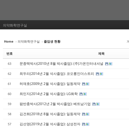
의약화학연구실
Home
›
의약화학연구실
›
졸업생 현황
번호
제목
문종택박사(2010년 8월 박사졸업): (주)가온인터내셔널
63
최두리(2014년 2월 석사졸업): 코오롱인더스트리
62
허재호(2009년 2월 석사졸업): 일동제약
61
최민지(2014년 2월 석사졸업): LG화학
60
팜반충박사(2012년 2월 박사졸업): 베트남기업
59
김건희(2018년 8월 석사졸업): 일동제약
58
김선영(2019년 2월 석사졸업): 삼성전자
57