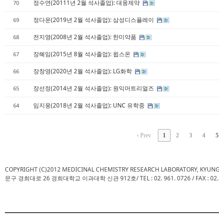
정수연(20111년 2월 석사졸업): 대웅제약
70
정다운(2019년 2월 석사졸업): 삼성디스플레이
69
전지영(2008년 2월 석사졸업): 한미약품
68
장혜임(2015년 8월 석사졸업): 윕스온
67
장창영(2020년 2월 석사졸업): LG화학
66
장선정(2014년 2월 석사졸업): 원익머트리얼즈
65
임지웅(2018년 2월 석사졸업): UNC 유학중
64
‹ Prev
1
2
3
4
5
COPYRIGHT (C)2012 MEDICINAL CHEMISTRY RESEARCH LABORATORY, KYUN
문구 경희대로 26 경희대학교 이과대학 신관 912호/ TEL : 02. 961. 0726 / FAX : 02. 961.