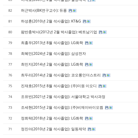
허근박사(BK연구교수): 듀퐁
82
하성훈(2010년 2월 석사졸업): KT&G
81
팜반충박사(2012년 2월 박사졸업): 베트남기업
80
최흥우(2013년 8월 석사졸업): LG화학
79
최혜민(2024년 2월 석사졸업): 삼성전자
78
최민지(2014년 2월 석사졸업): LG화학
77
최두리(2014년 2월 석사졸업): 코오롱인더스트리
76
진재호(2015년 8월 석사졸업): (주)미원 이오디
75
조유빈(2021년 2월 석사졸업): 서울대학교 박사과정
74
조세현(2015년 2월 석사졸업): (주)비제이바이오켐
73
정희락(2018년 2월 석사졸업): LG화학
72
정진아(2010년 2월 석사졸업): 일동제약
71