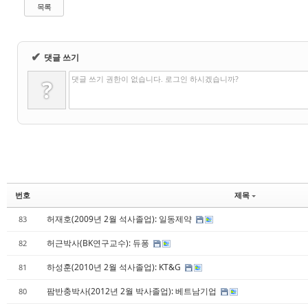
목록
✔
댓글 쓰기
댓글 쓰기 권한이 없습니다. 로그인 하시겠습니까?
?
번호
제목
허재호(2009년 2월 석사졸업): 일동제약
83
허근박사(BK연구교수): 듀퐁
82
하성훈(2010년 2월 석사졸업): KT&G
81
팜반충박사(2012년 2월 박사졸업): 베트남기업
80