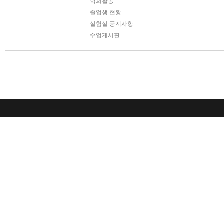
학회활동
졸업생 현황
실험실 공지사항
수업게시판