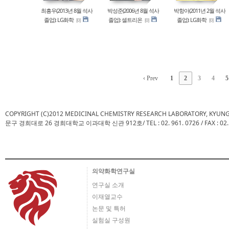
최흥우(2013년 8월 석사
박성준(2006년 8월 석사
박항아(2011년 2월 석사
졸업): LG화학
졸업): 셀트리온
졸업): LG화학
[0]
[0]
[0]
‹ Prev
1
2
3
4
5
COPYRIGHT (C)2012 MEDICINAL CHEMISTRY RESEARCH LABORATORY, KYUN
문구 경희대로 26 경희대학교 이과대학 신관 912호/ TEL : 02. 961. 0726 / FAX : 02. 961.
의약화학연구실
연구실 소개
이재열교수
논문 및 특허
실험실 구성원