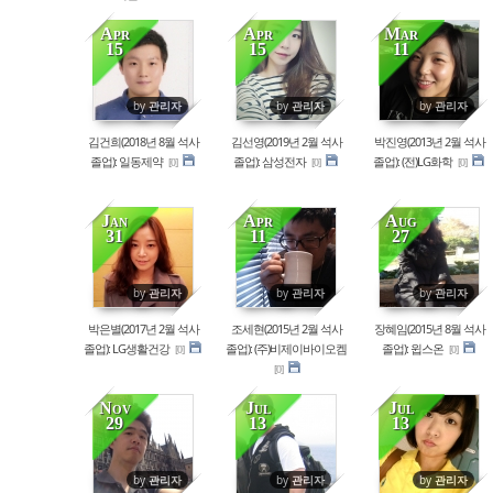
Apr
Apr
Mar
15
15
11
81270
80913
80817
by
관리자
by
관리자
by
관리자
김건희(2018년 8월 석사
김선영(2019년 2월 석사
박진영(2013년 2월 석사
졸업): 일동제약
졸업): 삼성전자
졸업): (전)LG화학
[0]
[0]
[0]
Jan
Apr
Aug
31
11
27
79575
78812
78676
by
관리자
by
관리자
by
관리자
박은별(2017년 2월 석사
조세현(2015년 2월 석사
장혜임(2015년 8월 석사
졸업): LG생활건강
졸업): (주)비제이바이오켐
졸업): 윕스온
[0]
[0]
[0]
Nov
Jul
Jul
29
13
13
78521
77838
76879
by
관리자
by
관리자
by
관리자