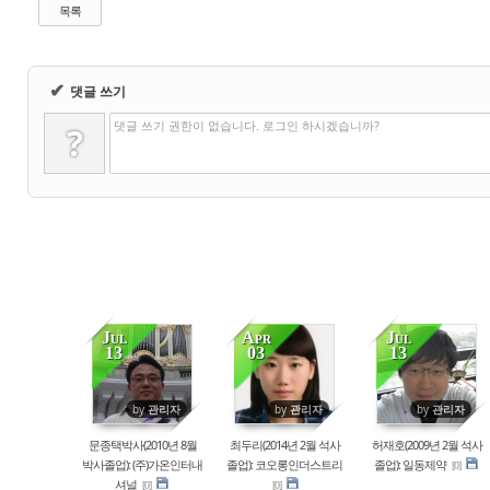
목록
✔
댓글 쓰기
댓글 쓰기 권한이 없습니다. 로그인 하시겠습니까?
?
Jul
Apr
Jul
13
03
13
85737
82928
82908
by
관리자
by
관리자
by
관리자
문종택박사(2010년 8월
최두리(2014년 2월 석사
허재호(2009년 2월 석사
박사졸업): (주)가온인터내
졸업): 코오롱인더스트리
졸업): 일동제약
[0]
셔널
[0]
[0]