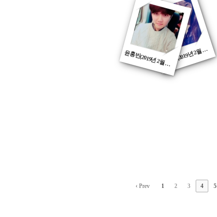
연(20
년 
업)
신
석
켐
월
(2019
2
): L
석
학
‹ Prev
1
2
3
4
5