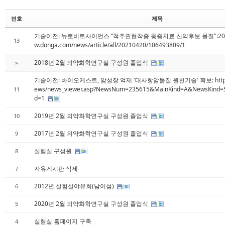
번호
제목
기술이전: 뉴로비트사이언스 “척추관협착증 통증치료 신약후보 물질":2021.04.
13
w.donga.com/news/article/all/20210420/106493809/1
2018년 2월 의약화학연구실 구성원 졸업식
»
기술이전: 바이오케스트, 암성장 억제 '대사항암물질 원천기술' 확보: http://
ews/news_viewer.asp?NewsNum=235615&MainKind=A&NewsKind=
11
d=1
2019년 2월 의약화학연구실 구성원 졸업식
10
2017년 2월 의약화학연구실 구성원 졸업식
9
실험실 구성원
8
자유게시판 삭제
7
2012년 실험실야유회(남이섬)
6
2020년 2월 의약화학연구실 구성원 졸업식
5
실험실 홈페이지 구축
4