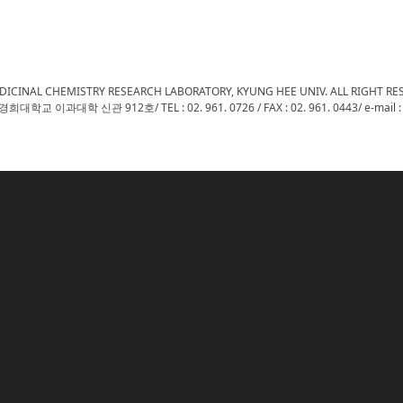
DICINAL CHEMISTRY RESEARCH LABORATORY, KYUNG HEE UNIV. ALL RIGHT 
 이과대학 신관 912호/ TEL : 02. 961. 0726 / FAX : 02. 961. 0443/ e-mail : l