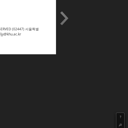
RESERVED (02447) 서울특별
jy@khu.ac.kr
?